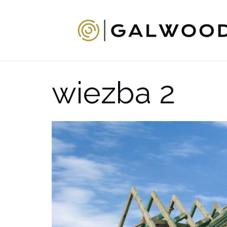
Przejdź
do
treści
wiezba 2