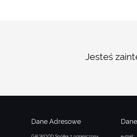
Jesteś zain
Dane Adresowe
Dane
GALWOOD Spółka z ograniczoną
e-mail: