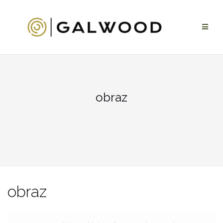
Przejdź
do
treści
obraz
obraz